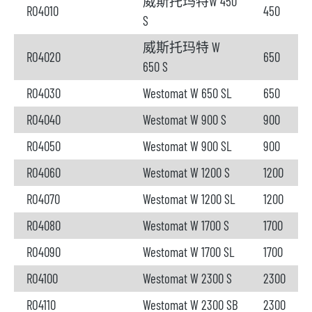
威斯托玛特W 450
RO4010
450
S
威斯托玛特 W
RO4020
650
650 S
RO4030
Westomat W 650 SL
650
RO4040
Westomat W 900 S
900
RO4050
Westomat W 900 SL
900
RO4060
Westomat W 1200 S
1200
RO4070
Westomat W 1200 SL
1200
RO4080
Westomat W 1700 S
1700
RO4090
Westomat W 1700 SL
1700
RO4100
Westomat W 2300 S
2300
RO4110
Westomat W 2300 SB
2300