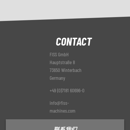
CONTACT
FISS GmbH
Hauptstraße 8
73650 Winterbach
Germany
+49 (0)7181 60696-0
info@fiss-
machines.com
联系我们