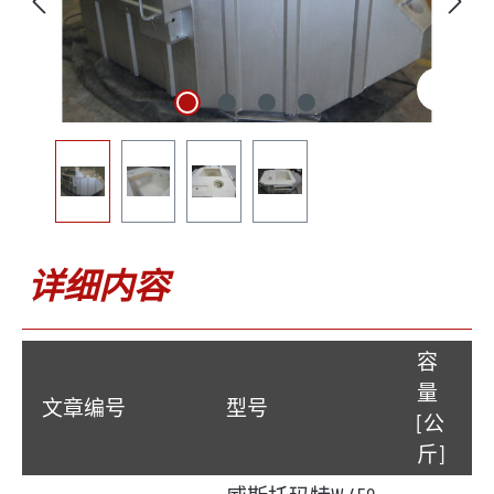
详细内容
容
量
文章编号
型号
[公
斤]