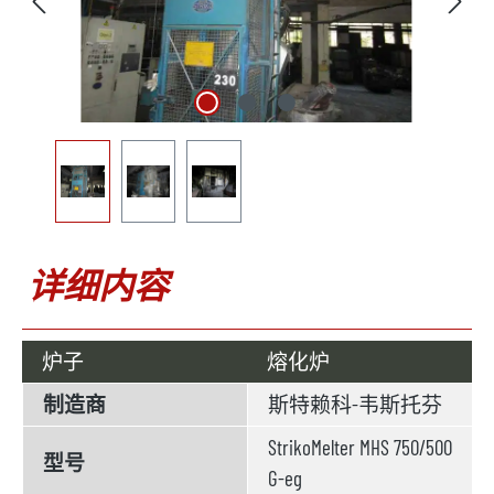
详细内容
炉子
熔化炉
制造商
斯特赖科-韦斯托芬
StrikoMelter MHS 750/500
型号
G-eg