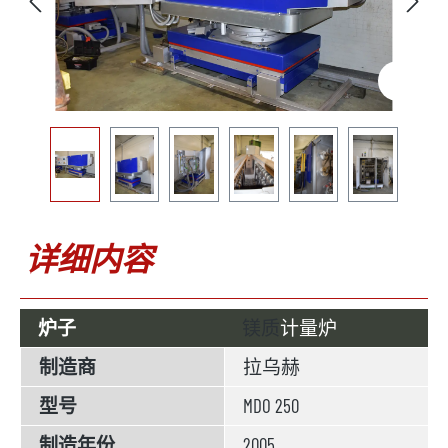
详细内容
炉子
镁质
计量炉
制造商
拉乌赫
型号
MDO 250
制造年份
2005