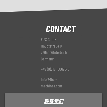
年份
2002
抽吸系统
可用
制造商
KMA
CONTACT
型号
UV 4000 II UVR/EW4
FISS GmbH
年份
05/2000
Hauptstraße 8
交货时间
立即
73650 Winterbach
Germany
价格
根据要求
+49 (0)7181 60696-0
info@fiss-
machines.com
联系我们