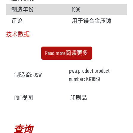
制造年份
1999
评论
用于镁合金压铸
技术数据
夹紧力
2160 千牛
Read more阅读更多
拉钉直径
66 毫米
pwa.product.product-
制造商:
JSW
拉杆间距
580 x 580 毫米
number:
KK1669
模具厚度
230 - 500 毫米
PDF视图
印刷品
注塑能力
1042 g
开模行程
550 毫米
注射量
459 立方厘米
查询
螺杆直径
51 毫米