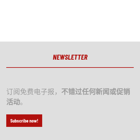
颗粒吸料输送机
可用
制造商
莫坦
型号
HLB
年份
保护性加油站
可选
NEWSLETTER
制造商
梅塞尔
型号
订阅免费电子报，
不错过任何新闻或促销
年份
活动
。
铰链板输送机
可选
制造商
阿克斯曼
Subscribe now!
型号
D 100