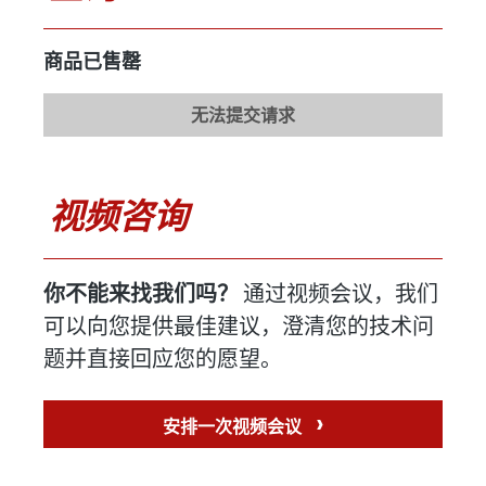
注塑压力
102 兆帕
商品已售罄
配件
无法提交请求
喷射机
可选
生产商
艾奇逊
视频咨询
型号
FCT - 控制
年份
2000
你不能来找我们吗？
通过视频会议，我们
可以向您提供最佳建议，澄清您的技术问
铸造机器人
可用
题并直接回应您的愿望。
制造商
雷斯
型号
RV6
›
安排一次视频会议
年份
2000