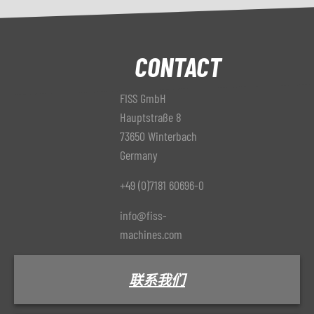
CONTACT
FISS GmbH
Hauptstraße 8
73650 Winterbach
Germany
+49 (0)7181 60696-0
info@fiss-
machines.com
联系我们