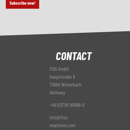
Subscribe now!
CONTACT
FISS GmbH
Hauptstraße 8
73650 Winterbach
Germany
+49 (0)7181 60696-0
info@fiss-
machines.com