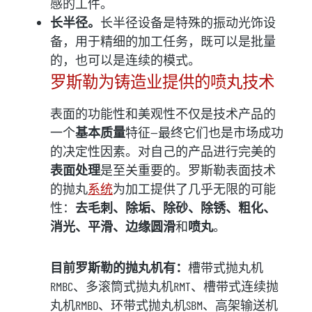
感的工件。
长半径。
长半径设备是特殊的振动光饰设
备，用于精细的加工任务，既可以是批量
的，也可以是连续的模式。
罗斯勒为铸造业提供的喷丸技术
表面的功能性和美观性不仅是技术产品的
一个
基本质量
特征--最终它们也是市场成功
的决定性因素。对自己的产品进行完美的
表面处理
是至关重要的。罗斯勒表面技术
的抛丸
系统
为加工提供了几乎无限的可能
性：
去毛刺、除垢、除砂、除锈、粗化、
消光、平滑、边缘圆滑
和
喷丸
。
目前罗斯勒的抛丸机有：
槽带式抛丸机
RMBC、多滚筒式抛丸机RMT、槽带式连续抛
丸机RMBD、环带式抛丸机SBM、高架输送机