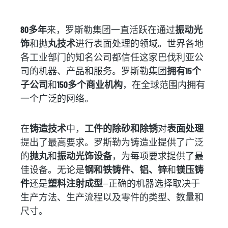
80多年
来，罗斯勒集团一直活跃在通过
振动光
饰
和抛
丸技术
进行表面处理的领域。世界各地
各工业部门的知名公司都信任这家巴伐利亚公
司的机器、产品和服务。罗斯勒集团
拥有15个
子公司
和
150多个商业机构
，在全球范围内拥有
一个广泛的网络。
在
铸造技术
中，
工件的除砂和除锈
对
表面处理
提出了最高要求。罗斯勒为铸造业提供了广泛
的
抛丸
和
振动光饰设备
，为每项要求提供了最
佳设备。无论是
钢和铁铸件、铝、锌
和
镁压铸
件
还是
塑料注射成型
--正确的机器选择取决于
生产方法、生产流程以及零件的类型、数量和
尺寸。