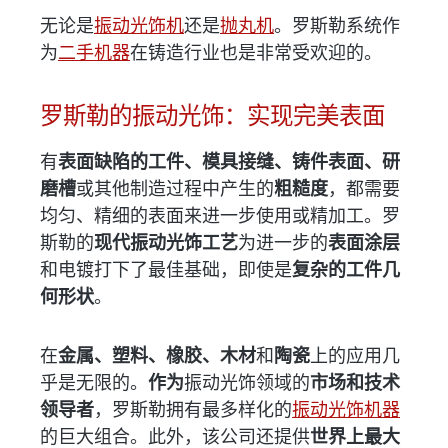
无论是
振动光饰机
还是
抛丸机
。罗斯勒系统作
为
二手机器
在铸造行业也是非常受欢迎的。
罗斯勒的振动光饰：实现完美表面
有
表面缺陷的工件、模具接缝、铸件表面、研
磨槽
或其他制造过程中产生的
粗糙度
，都需要
均匀、精细的表面来进一步使用或精加工。罗
斯勒的
现代振动光饰工艺
为进一步的
表面涂层
和电镀打下了最佳基础，即使是
复杂的工件几
何形状
。
在
金属、塑料、橡胶、木材
和
陶瓷
上的应用几
乎是无限的。
作为
振动光饰领域的
市场和技术
领导者
，罗斯勒拥有最多样化的
振动光饰机器
的巨大组合。此外，该公司还提供
世界上最大