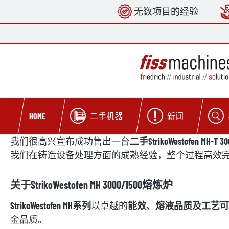
无数项目的经验
search
Skip to main navigation
二手机器
新闻
HOME
我们很高兴宣布成功售出一台
二手StrikoWestofen MH-T
我们在铸造设备处理方面的成熟经验，整个过程高效
关于StrikoWestofen MH 3000/1500熔炼炉
StrikoWestofen MH系列
以卓越的
能效、熔液品质及工艺可
金品质。