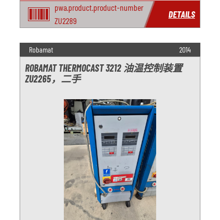
pwa.product.product-number
DETAILS
ZU2289
Robamat
2014
ROBAMAT THERMOCAST 3212 油温控制装置
ZU2265，二手