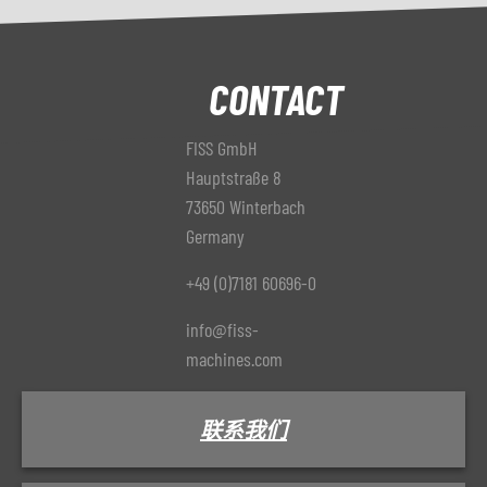
CONTACT
FISS GmbH
Hauptstraße 8
73650 Winterbach
Germany
+49 (0)7181 60696-0
info@fiss-
machines.com
联系我们