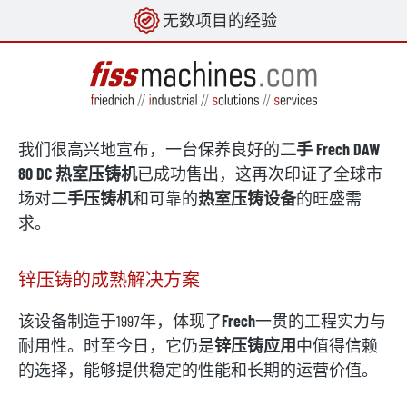
无数项目的经验
in content
我们很高兴地宣布，一台保养良好的
二手 Frech DAW
80 DC 热室压铸机
已成功售出，这再次印证了全球市
场对
二手压铸机
和可靠的
热室压铸设备
的旺盛需
求。
锌压铸的成熟解决方案
该设备制造于1997年，体现了
Frech
一贯的工程实力与
耐用性。时至今日，它仍是
锌压铸应用
中值得信赖
的选择，能够提供稳定的性能和长期的运营价值。